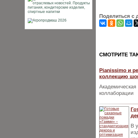
Поделиться с 
CМОТРИТЕ ТА
Pianissimo и 
коллекцию шо
Академическая 
коллаборации
Го
де
В 
из